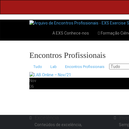
A EXS
Conhece-nos
Formação
Ciên
Encontros Profissionais
Tudo
Lab
Encontros Profissionais
Nov
06
Excelência
Inve
Conteúdos de excelência,
Semp