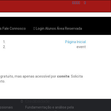
os
Fale Connosco
Login Alunos
Área Reservada
Página Inicial
event
 gratuito, mas apenas acessível por
convite
. Solicita
nto.
Credibilidade
ssionais
Fundamentação e análise pela