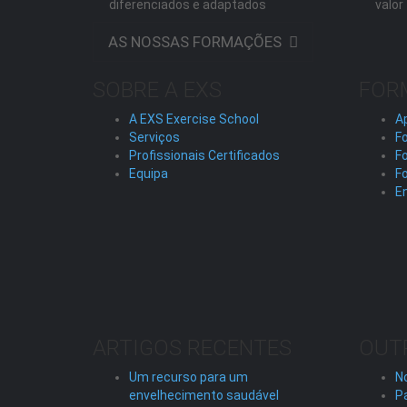
diferenciados e adaptados
valor
AS NOSSAS FORMAÇÕES
SOBRE A EXS
FOR
A EXS Exercise School
A
Serviços
Fo
Profissionais Certificados
F
Equipa
F
En
ARTIGOS RECENTES
OUT
Um recurso para um
No
envelhecimento saudável
P