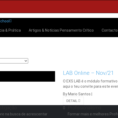
cia & Prática
Artigos & Notícias
Pensamento Crítico
Contact
LAB Online – Nov/21
O EXS LAB é o módulo formativo
aqui o teu convite para este eve
By Mario Santos
|
DETAIL
stigação
Profissionalismo
re na busca de acrescentar
Formar mais e melhores Profi