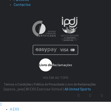
Contactos
VOLTAR AO TOPO
Termos e Condições
|
Política de Privacidade
|
Livro de Reclamações
[wpsos_year]
© EXS Exercise School |
All United Sports
A EXS