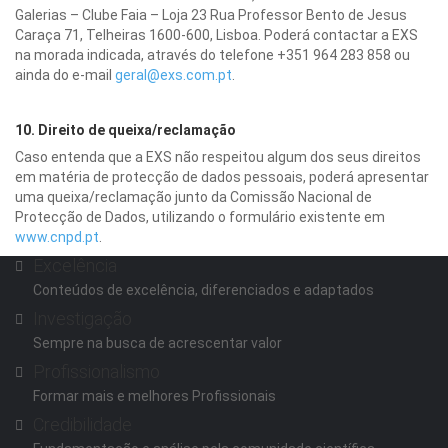
Galerias – Clube Faia – Loja 23 Rua Professor Bento de Jesus
Caraça 71, Telheiras 1600-600, Lisboa. Poderá contactar a EXS
na morada indicada, através do telefone +351 964 283 858 ou
ainda do e-mail
geral@exs.com.pt
.
10. Direito de queixa/reclamação
Caso entenda que a EXS não respeitou algum dos seus direitos
em matéria de protecção de dados pessoais, poderá apresentar
uma queixa/reclamação junto da Comissão Nacional de
Protecção de Dados, utilizando o formulário existente em
www.cnpd.pt
.
Excelência
Conteúdos de excelência, diferenciados e adaptados
Investigação
Sempre na busca de acrescentar valor
Profissionalismo
Formar mais e melhores Profissionais
Credibilidade