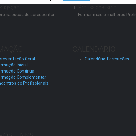
stigação
Profissionalismo
re na busca de acrescentar
Formar mais e melhores Profi
MAÇÃO
CALENDÁRIO
presentação Geral
Calendário: Formações
rmação Inicial
ormação Contínua
ormação Complementar
contros de Profissionais
ROS LINKS