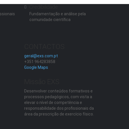
Credibilidade
ssionais
Fundamentação e análise pela
comunidade científica
CONTACTOS
geral@exs.com.pt
+351 964283858
Google Maps
Missão EXS
Desenvolver conteúdos formativos e
processos pedagógicos, com vista a
elevar o nível de competência e
responsabilidade dos profissionais da
área da prescrição de exercício físico.