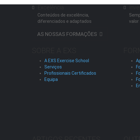
Excelência
Inve
Conteúdos de excelência,
Semp
diferenciados e adaptados
valor
AS NOSSAS FORMAÇÕES
SOBRE A EXS
FOR
A EXS Exercise School
A
Serviços
Fo
Profissionais Certificados
F
Equipa
F
En
ARTIGOS RECENTES
OUT