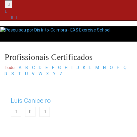
Menu
Tudo
A
B
C
D
E
F
G
H
I
J
K
L
M
N
O
P
Q
R
S
T
U
V
W
X
Y
Z
Luis Caniceiro