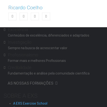
Ricardo Coelho
Excelência
Conteúdos de excelência, diferenciados e adaptados
Investigação
Sempre na busca de acrescentar valor
Profissionalismo
Formar mais e melhores Profissionais
Credibilidade
Fundamentação e análise pela comunidade científica
AS NOSSAS FORMAÇÕES
SOBRE A EXS
A EXS Exercise School