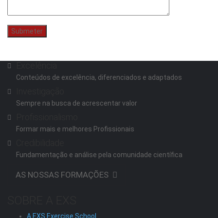
Excelência
Conteúdos de excelência, diferenciados e adaptados
Investigação
Sempre na busca de acrescentar valor
Profissionalismo
Formar mais e melhores Profissionais
Credibilidade
Fundamentação e análise pela comunidade científica
AS NOSSAS FORMAÇÕES
SOBRE A EXS
A EXS Exercise School