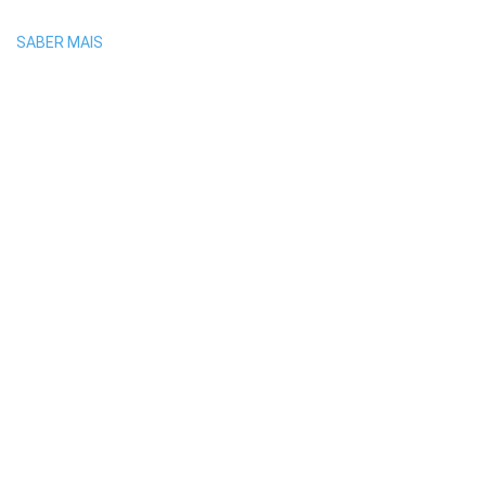
SABER MAIS
FORMAÇÃO INICIAL
ENGAGE
FORMAÇÃO CONTÍNUA
MASTER EM EXERCÍCIO FÍSICO
FORMAÇÃO COMPLEMENTAR
EXERCISE SCHOOL