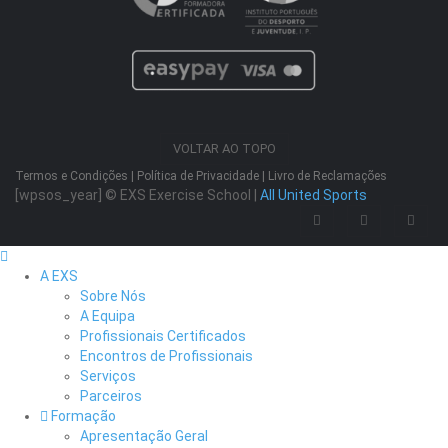
VOLTAR AO TOPO
Termos e Condições
|
Política de Privacidade
|
Livro de Reclamações
[wpsos_year]
© EXS Exercise School |
All United Sports
A EXS
Sobre Nós
A Equipa
Profissionais Certificados
Encontros de Profissionais
Serviços
Parceiros
Formação
Apresentação Geral