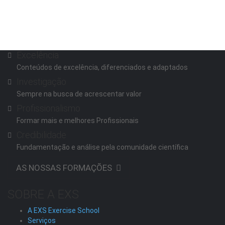
Excelência
Conteúdos de excelência, diferenciados e adaptados
Investigação
Sempre na busca de acrescentar valor
Profissionalismo
Formar mais e melhores Profissionais
Credibilidade
Fundamentação e análise pela comunidade científica
AS NOSSAS FORMAÇÕES
SOBRE A EXS
A EXS Exercise School
Serviços