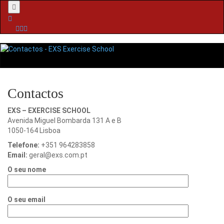
Menu
Contactos
EXS – EXERCISE SCHOOL
Avenida Miguel Bombarda 131 A e B
1050-164 Lisboa
Telefone:
+351 964283858
Email:
geral@exs.com.pt
O seu nome
O seu email