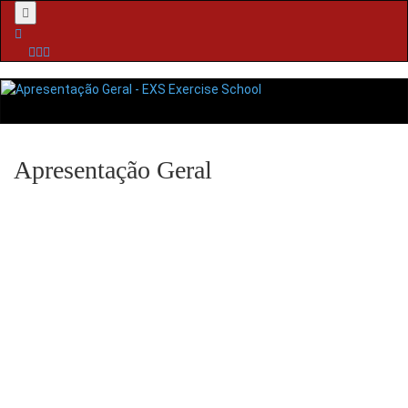
Menu
Apresentação Geral
Formação Contínua
ENGAGE
Iniciação ao Universo de conhecimento EXS
Na EXS, o processo de ensino-aprendizagem surge pela reflexão e
integração de conhecimentos.
CORE