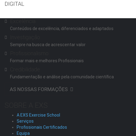
DIGITAL
Excelência
Conteúdos de excelência, diferenciados e adaptados
Investigação
Sempre na busca de acrescentar valor
Profissionalismo
Formar mais e melhores Profissionais
Credibilidade
Fundamentação e análise pela comunidade científica
AS NOSSAS FORMAÇÕES
SOBRE A EXS
A EXS Exercise School
Serviços
Profissionais Certificados
Equipa