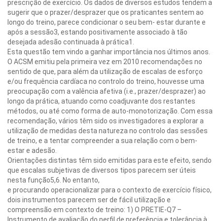
prescrição de exercício. Os dados de diversos estudos tendem a
sugerir que o prazer/desprazer que os praticantes sentem ao
longo do treino, parece condicionar o seu bem- estar durante e
após a sessão3, estando positivamente associado à tão
desejada adesão continuada à prática1.
Esta questão tem vindo a ganhar importância nos últimos anos.
O ACSM emitiu pela primeira vez em 2010 recomendações no
sentido de que, para além da utilização de escalas de esforço
e/ou frequência cardíaca no controlo do treino, houvesse uma
preocupação com a valência afetiva (i.e., prazer/desprazer) ao
longo da prática, atuando como coadjuvante dos restantes
métodos, ou até como forma de auto-monotorização. Com essa
recomendação, vários têm sido os investigadores a explorar a
utilização de medidas desta natureza no controlo das sessões
de treino, e a tentar compreender a sua relação com o bem-
estar e adesão.
Orientações distintas têm sido emitidas para este efeito, sendo
que escalas subjetivas de diversos tipos parecem ser úteis
nesta função5,6. No entanto,
e procurando operacionalizar para o contexto de exercício físico,
dois instrumentos parecem ser de fácil utilização e
compreensão em contexto de treino: 1) O PRETIE-Q7 –
Instrumento de avaliação do perfil de preferência e tolerância à