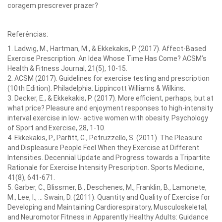
coragem prescrever prazer?
Referências:
1. Ladwig, M., Hartman, M., & Ekkekakis, P. (2017). Affect-Based
Exercise Prescription. An Idea Whose Time Has Come? ACSM’s
Health & Fitness Journal, 21(5), 10-15.
2. ACSM (2017). Guidelines for exercise testing and prescription
(10th Edition). Philadelphia: Lippincott Williams & Wilkins.
3. Decker, E., & Ekkekakis, P. (2017). More efficient, perhaps, but at
what price? Pleasure and enjoyment responses to high-intensity
interval exercise in low- active women with obesity. Psychology
of Sport and Exercise, 28, 1-10.
4. Ekkekakis, P., Parfitt, G., Petruzzello, S. (2011). The Pleasure
and Displeasure People Feel When they Exercise at Different
Intensities. Decennial Update and Progress towards a Tripartite
Rationale for Exercise Intensity Prescription. Sports Medicine,
41(8), 641-671.
5. Garber, C., Blissmer, B., Deschenes, M., Franklin, B., Lamonete,
M., Lee, I., … Swain, D. (2011). Quantity and Quality of Exercise for
Developing and Maintaining Cardiorespiratory, Musculoskeletal,
and Neuromotor Fitness in Apparently Healthy Adults: Guidance