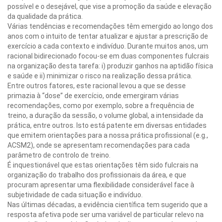
possível e o desejável, que vise a promoção da saúde e elevação
da qualidade da prática.
Várias tendências e recomendações têm emergido ao longo dos
anos com o intuito de tentar atualizar e ajustar a prescrição de
exercício a cada contexto e indivíduo. Durante muitos anos, um
racional bidirecionado focou-se em duas componentes fulcrais
na organização desta tarefa: i) produzir ganhos na aptidão física
e saúde e ii) minimizar o risco na realização dessa prática.
Entre outros fatores, este racional levou a que se desse
primazia à “dose” de exercício, onde emergiram várias
recomendações, como por exemplo, sobre a frequência de
treino, a duração da sessão, o volume global, a intensidade da
prática, entre outros. Isto está patente em diversas entidades
que emitem orientações para a nossa prática profissional (e.g.,
ACSM2), onde se apresentam recomendações para cada
parâmetro de controlo de treino.
É inquestionável que estas orientações têm sido fulcrais na
organização do trabalho dos profissionais da área, e que
procuram apresentar uma flexibilidade considerável face à
subjetividade de cada situação e indivíduo.
Nas últimas décadas, a evidência científica tem sugerido que a
resposta afetiva pode ser uma variável de particular relevo na