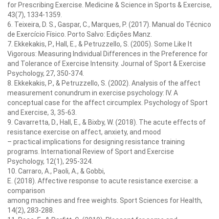
for Prescribing Exercise. Medicine & Science in Sports & Exercise,
43(7), 1334-1359.
6. Teixeira, D. S., Gaspar, C., Marques, P. (2017). Manual do Técnico
de Exercício Físico. Porto Salvo: Edições Manz.
7. Ekkekakis, P., Hall, E., & Petruzzello, S. (2005). Some Like It
Vigorous: Measuring Individual Differences in the Preference for
and Tolerance of Exercise Intensity. Journal of Sport & Exercise
Psychology, 27, 350-374.
8. Ekkekakis, P., & Petruzzello, S. (2002). Analysis of the affect
measurement conundrum in exercise psychology: IV. A
conceptual case for the affect circumplex. Psychology of Sport
and Exercise, 3, 35-63.
9. Cavarretta, D., Hall, E., & Bixby, W. (2018). The acute effects of
resistance exercise on affect, anxiety, and mood
– practical implications for designing resistance training
programs. International Review of Sport and Exercise
Psychology, 12(1), 295-324.
10. Carraro, A., Paoli, A., & Gobbi,
E. (2018). Affective response to acute resistance exercise: a
comparison
among machines and free weights. Sport Sciences for Health,
14(2), 283-288.