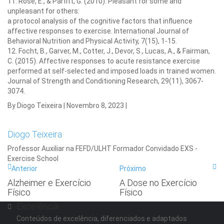
11. Rose, E., & Parfitt, G. (2010). Pleasant for some and
unpleasant for others:
a protocol analysis of the cognitive factors that influence
affective responses to exercise. International Journal of
Behavioral Nutrition and Physical Activity, 7(15), 1-15.
12. Focht, B., Garver, M., Cotter, J., Devor, S., Lucas, A., & Fairman,
C. (2015). Affective responses to acute resistance exercise
performed at self-selected and imposed loads in trained women.
Journal of Strength and Conditioning Research, 29(11), 3067-
3074.
By Diogo Teixeira
|
Novembro 8, 2023
|
Diogo Teixeira
Professor Auxiliar na FEFD/ULHT Formador Convidado EXS -
Exercise School
Anterior
Próximo
Alzheimer e Exercício
A Dose no Exercício
Físico
Físico
Excelência
Conteúdos de excelência, diferenciados e adaptados