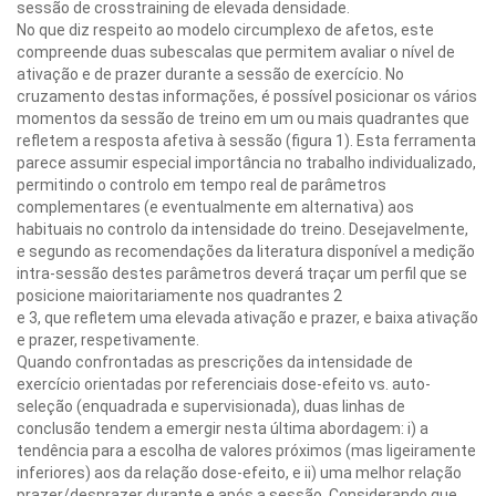
sessão de crosstraining de elevada densidade.
No que diz respeito ao modelo circumplexo de afetos, este
compreende duas subescalas que permitem avaliar o nível de
ativação e de prazer durante a sessão de exercício. No
cruzamento destas informações, é possível posicionar os vários
momentos da sessão de treino em um ou mais quadrantes que
refletem a resposta afetiva à sessão (figura 1). Esta ferramenta
parece assumir especial importância no trabalho individualizado,
permitindo o controlo em tempo real de parâmetros
complementares (e eventualmente em alternativa) aos
habituais no controlo da intensidade do treino. Desejavelmente,
e segundo as recomendações da literatura disponível a medição
intra-sessão destes parâmetros deverá traçar um perfil que se
posicione maioritariamente nos quadrantes 2
e 3, que refletem uma elevada ativação e prazer, e baixa ativação
e prazer, respetivamente.
Quando confrontadas as prescrições da intensidade de
exercício orientadas por referenciais dose-efeito vs. auto-
seleção (enquadrada e supervisionada), duas linhas de
conclusão tendem a emergir nesta última abordagem: i) a
tendência para a escolha de valores próximos (mas ligeiramente
inferiores) aos da relação dose-efeito, e ii) uma melhor relação
prazer/desprazer durante e após a sessão. Considerando que