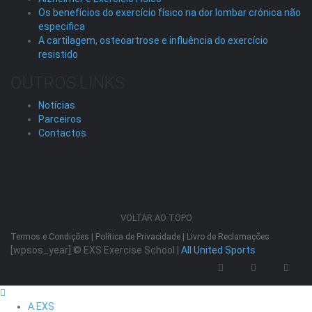
Os benefícios do exercício físico na dor lombar crónica não
especifica
A cartilagem, osteoartrose e influência do exercício
resistido
OUTROS LINKS
Notícias
Parceiros
Contactos
VOLTAR AO TOPO
Termos e Condições
|
Política de Privacidade
|
Livro de Reclamações
[wpsos_year]
© EXS Exercise School |
All United Sports
A EXS