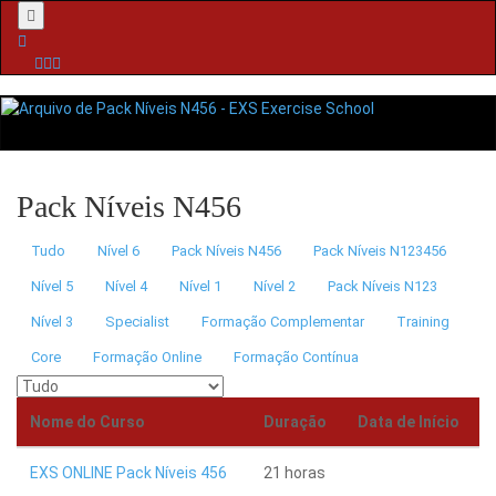
Menu
Pack Níveis N456
Tudo
Nível 6
Pack Níveis N456
Pack Níveis N123456
Nível 5
Nível 4
Nível 1
Nível 2
Pack Níveis N123
Nível 3
Specialist
Formação Complementar
Training
Core
Formação Online
Formação Contínua
Nome do Curso
Duração
Data de Início
EXS ONLINE Pack Níveis 456
21 horas