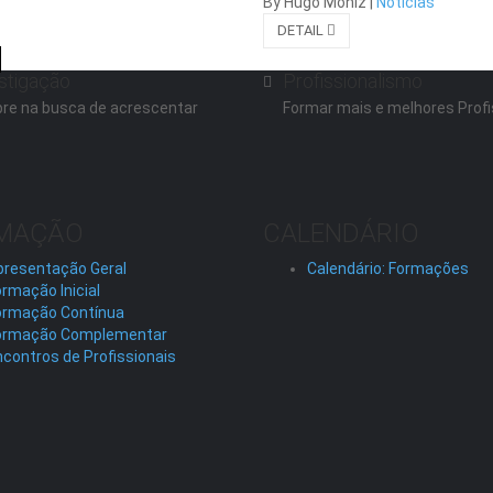
By Hugo Moniz
|
Notícias
DETAIL
stigação
Profissionalismo
re na busca de acrescentar
Formar mais e melhores Profi
MAÇÃO
CALENDÁRIO
presentação Geral
Calendário: Formações
rmação Inicial
ormação Contínua
ormação Complementar
contros de Profissionais