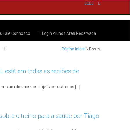
os
Fale Connosco
Login Alunos
Área Reservada
Página Inicial
\ Posts
está em todas as regiões de
imos um dos nossos objetivos: estamos […]
sobre o treino para a saúde por Tiago