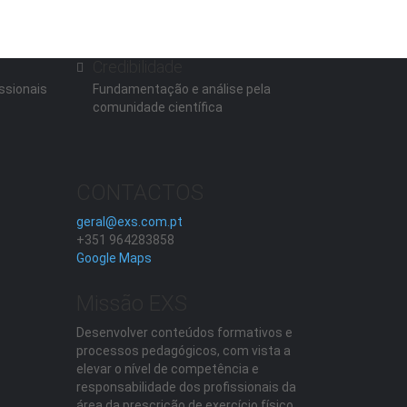
Credibilidade
ssionais
Fundamentação e análise pela
comunidade científica
CONTACTOS
geral@exs.com.pt
+351 964283858
Google Maps
Missão EXS
Desenvolver conteúdos formativos e
processos pedagógicos, com vista a
elevar o nível de competência e
responsabilidade dos profissionais da
área da prescrição de exercício físico.