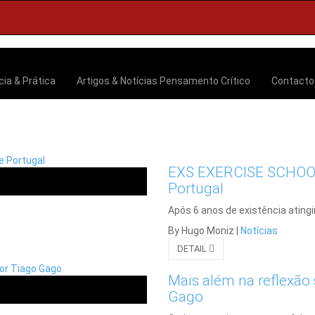
cia & Prática
Artigos & Notícias
Pensamento Crítico
Contact
EXS EXERCISE SCHOOL 
Portugal
Após 6 anos de existência ating
By Hugo Moniz
|
Notícias
DETAIL
Mais além na reflexão 
Gago