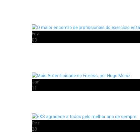
Fev
03
Jan
11
Dez
28