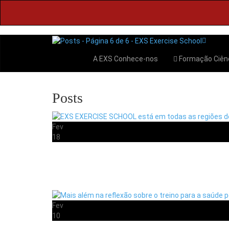
A EXS
Conhece-nos
Formação
Ciên
Posts
Fev
18
Fev
10