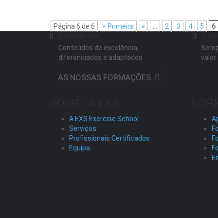
Página 6 de 6
« Primeira
«
...
2
3
4
5
6
Excelência
Inve
Conteúdos de excelência,
Semp
diferenciados e adaptados
valor
AS NOSSAS FORMAÇÕES
SOBRE A EXS
FOR
A EXS Exercise School
A
Serviços
Fo
Profissionais Certificados
F
Equipa
F
En