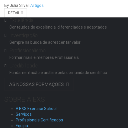
By Júlia Silva
|
Artigos
DETAIL
Excelência
Conteúdos de excelência, diferenciados e adaptados
Investigação
Sempre na busca de acrescentar valor
Profissionalismo
Formar mais e melhores Profissionais
Credibilidade
Fundamentação e análise pela comunidade científica
AS NOSSAS FORMAÇÕES
SOBRE A EXS
A EXS Exercise School
Serviços
Profissionais Certificados
Equipa