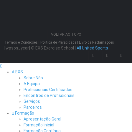
VOLTAR AO TOPO
Termos e Condições
|
Política de Privacidade
|
Livro de Reclamações
[wpsos_year]
© EXS Exercise School |
All United Sports
A EXS
Sobre Nós
A Equipa
Profissionais Certificados
Encontros de Profissionais
Serviços
Parceiros
Formação
Apresentação Geral
Formação Inicial
Formação Contínua