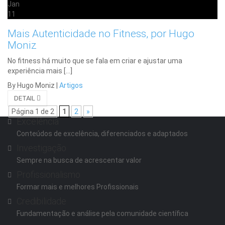
Jan
11
Mais Autenticidade no Fitness, por Hugo
Moniz
No fitness há muito que se fala em criar e ajustar uma
experiência mais […]
By Hugo Moniz
|
Artigos
DETAIL
Página 1 de 2
1
2
»
Excelência
Conteúdos de excelência, diferenciados e adaptados
Investigação
Sempre na busca de acrescentar valor
Profissionalismo
Formar mais e melhores Profissionais
Credibilidade
Fundamentação e análise pela comunidade científica