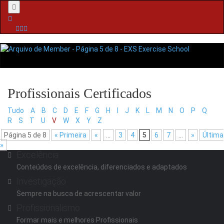
Menu
Tudo
A
B
C
D
E
F
G
H
I
J
K
L
M
N
O
P
Q
R
S
T
U
V
W
X
Y
Z
Página 5 de 8
« Primeira
«
...
3
4
5
6
7
...
»
Última
»
Excelência
Conteúdos de excelência, diferenciados e adaptados
Investigação
Sempre na busca de acrescentar valor
Profissionalismo
Formar mais e melhores Profissionais