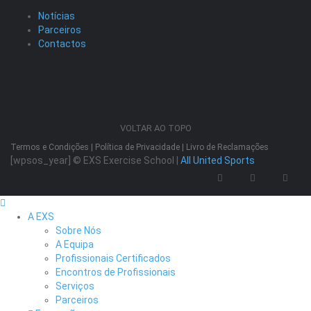
Notícias
Parceiros
Contactos
VOLTAR AO TOPO
Termos e Condições
|
Política de Privacidade
|
Livro de Reclamações
[wpsos_year]
© EXS Exercise School |
All United Sports
A EXS
Sobre Nós
A Equipa
Profissionais Certificados
Encontros de Profissionais
Serviços
Parceiros