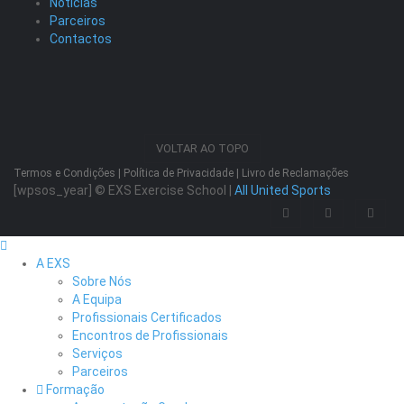
Notícias
Parceiros
Contactos
VOLTAR AO TOPO
Termos e Condições
|
Política de Privacidade
|
Livro de Reclamações
[wpsos_year]
© EXS Exercise School |
All United Sports
A EXS
Sobre Nós
A Equipa
Profissionais Certificados
Encontros de Profissionais
Serviços
Parceiros
Formação