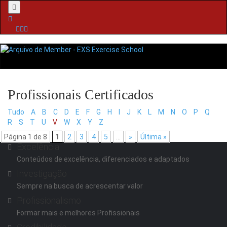
Menu
Tudo
A
B
C
D
E
F
G
H
I
J
K
L
M
N
O
P
Q
R
S
T
U
V
W
X
Y
Z
Página 1 de 8
1
2
3
4
5
...
»
Última »
Excelência
Conteúdos de excelência, diferenciados e adaptados
Investigação
Sempre na busca de acrescentar valor
Profissionalismo
Formar mais e melhores Profissionais