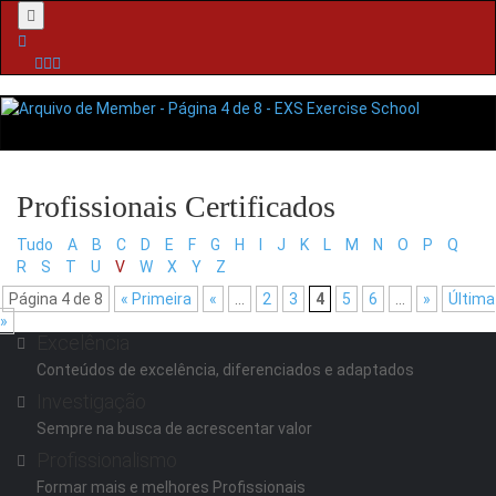
Menu
Tudo
A
B
C
D
E
F
G
H
I
J
K
L
M
N
O
P
Q
R
S
T
U
V
W
X
Y
Z
Página 4 de 8
« Primeira
«
...
2
3
4
5
6
...
»
Última
»
Excelência
Conteúdos de excelência, diferenciados e adaptados
Investigação
Sempre na busca de acrescentar valor
Profissionalismo
Formar mais e melhores Profissionais