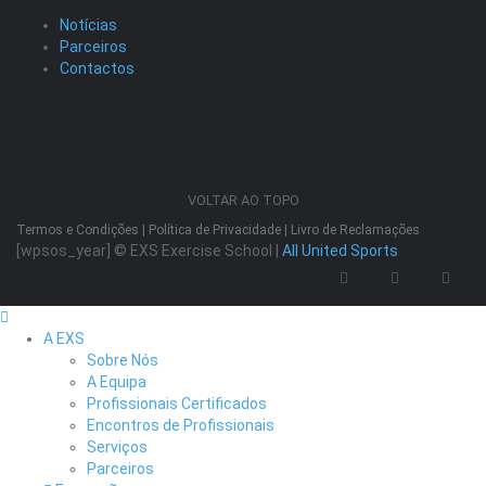
Notícias
Parceiros
Contactos
VOLTAR AO TOPO
Termos e Condições
|
Política de Privacidade
|
Livro de Reclamações
[wpsos_year]
© EXS Exercise School |
All United Sports
A EXS
Sobre Nós
A Equipa
Profissionais Certificados
Encontros de Profissionais
Serviços
Parceiros