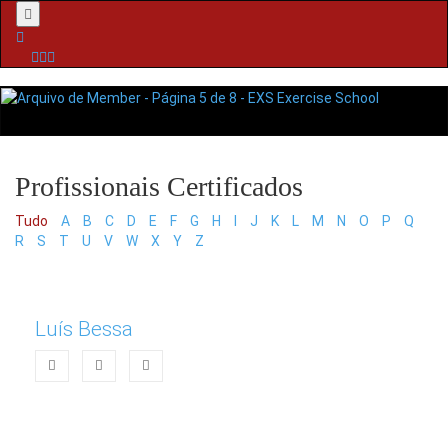
Menu
Tudo
A
B
C
D
E
F
G
H
I
J
K
L
M
N
O
P
Q
R
S
T
U
V
W
X
Y
Z
Luís Bessa