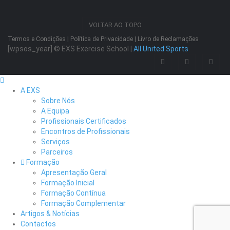
VOLTAR AO TOPO
Termos e Condições
|
Política de Privacidade
|
Livro de Reclamações
[wpsos_year]
© EXS Exercise School |
All United Sports
A EXS
Sobre Nós
A Equipa
Profissionais Certificados
Encontros de Profissionais
Serviços
Parceiros
Formação
Apresentação Geral
Formação Inicial
Formação Contínua
Formação Complementar
Artigos & Notícias
Contactos