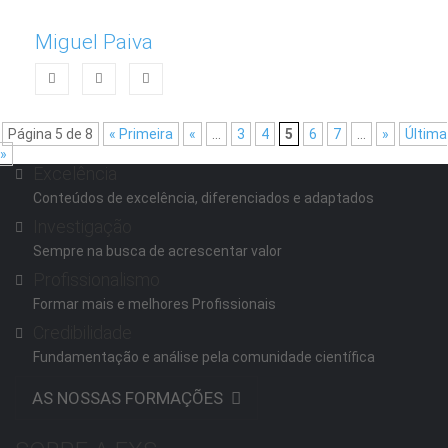
Miguel Paiva
Página 5 de 8
« Primeira
«
...
3
4
5
6
7
...
»
Última
»
Excelência
Conteúdos de excelência, diferenciados e adaptados
Investigação
Sempre na busca de acrescentar valor
Profissionalismo
Formar mais e melhores Profissionais
Credibilidade
Fundamentação e análise pela comunidade científica
AS NOSSAS FORMAÇÕES