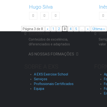
Hugo Silva
Inê
Página 3 de 8
«
1
2
3
4
5
...
»
Última »
Excelência
Inve
Conteúdos de excelência,
Semp
diferenciados e adaptados
valor
AS NOSSAS FORMAÇÕES
SOBRE A EXS
FOR
A EXS Exercise School
A
Serviços
Fo
Profissionais Certificados
F
Equipa
F
En