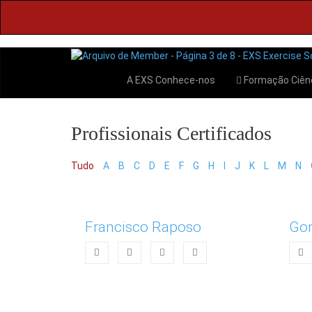
A EXS
Conhece-nos
Formação
Ciên
Tudo
A
B
C
D
E
F
G
H
I
J
K
L
M
N
Francisco Raposo
Gon