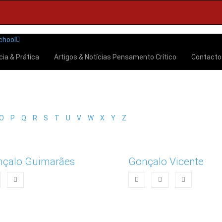
cia & Prática
Artigos & Notícias
Pensamento Crítico
Contact
O
P
Q
R
S
T
U
V
W
X
Y
Z
çalo Guimarães
Gonçalo Vicente