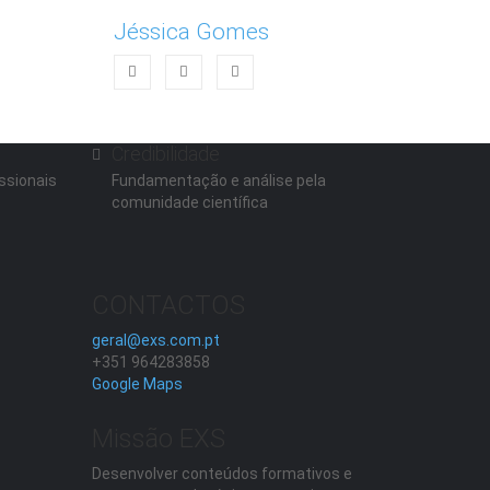
Jéssica Gomes
Credibilidade
ssionais
Fundamentação e análise pela
comunidade científica
CONTACTOS
geral@exs.com.pt
+351 964283858
Google Maps
Missão EXS
Desenvolver conteúdos formativos e