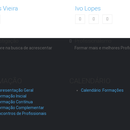
s Vieira
Ivo Lopes
stigação
Profissionalismo
re na busca de acrescentar
Formar mais e melhores Profi
MAÇÃO
CALENDÁRIO
presentação Geral
Calendário: Formações
rmação Inicial
ormação Contínua
ormação Complementar
contros de Profissionais