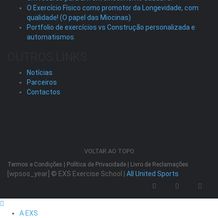
O Exercício Físico como promotor da Longevidade, com
qualidade! (O papel das Miocinas)
Portfolio de exercícios vs Construção personalizada e
automatismos.
OUTROS LINKS
Notícias
Parceiros
Contactos
VOLTAR AO TOPO
Termos e Condições
|
Política de Privacidade
|
Livro de Reclamações
[wpsos_year]
© EXS Exercise School |
All United Sports
A EXS