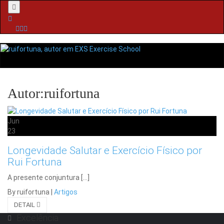
Menu
Autor:ruifortuna
Jun
23
Longevidade Salutar e Exercício Físico por
Rui Fortuna
A presente conjuntura […]
By ruifortuna
|
Artigos
DETAIL
Excelência