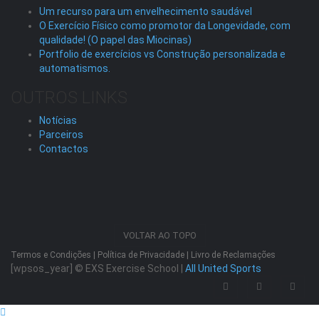
Um recurso para um envelhecimento saudável
O Exercício Físico como promotor da Longevidade, com
qualidade! (O papel das Miocinas)
Portfolio de exercícios vs Construção personalizada e
automatismos.
OUTROS LINKS
Notícias
Parceiros
Contactos
VOLTAR AO TOPO
Termos e Condições
|
Política de Privacidade
|
Livro de Reclamações
[wpsos_year]
© EXS Exercise School |
All United Sports