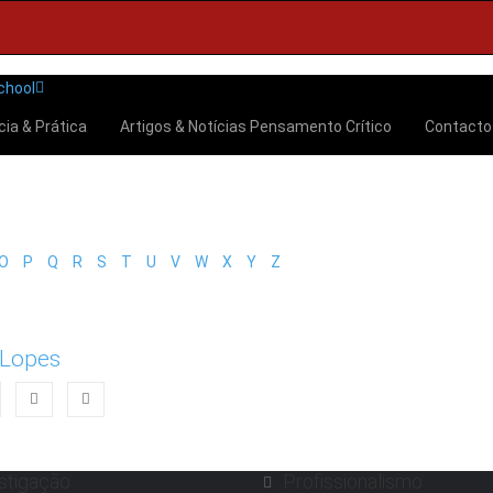
cia & Prática
Artigos & Notícias
Pensamento Crítico
Contact
O
P
Q
R
S
T
U
V
W
X
Y
Z
 Lopes
stigação
Profissionalismo