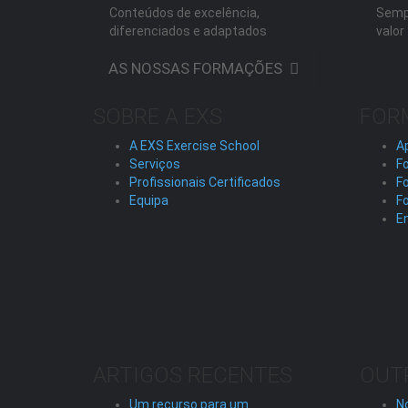
Conteúdos de excelência,
Semp
diferenciados e adaptados
valor
AS NOSSAS FORMAÇÕES
SOBRE A EXS
FOR
A EXS Exercise School
A
Serviços
Fo
Profissionais Certificados
F
Equipa
F
En
ARTIGOS RECENTES
OUT
Um recurso para um
No