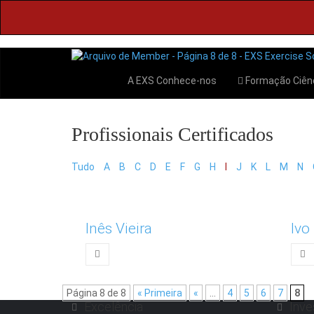
A EXS
Conhece-nos
Formação
Ciên
Tudo
A
B
C
D
E
F
G
H
I
J
K
L
M
N
Inês Vieira
Ivo
Página 8 de 8
« Primeira
«
...
4
5
6
7
8
Excelência
Inve