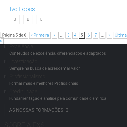
Ivo Lopes
Página 5 de 8
« Primeira
«
...
3
4
5
6
7
...
»
Última
»
Excelência
Conteúdos de excelência, diferenciados e adaptados
Investigação
Sempre na busca de acrescentar valor
Profissionalismo
Formar mais e melhores Profissionais
Credibilidade
Fundamentação e análise pela comunidade científica
AS NOSSAS FORMAÇÕES
SOBRE A EXS