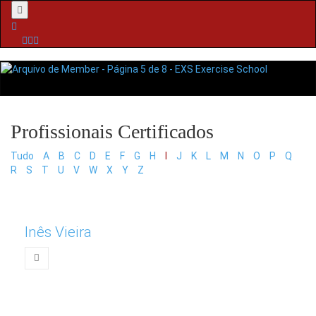
Menu
Tudo
A
B
C
D
E
F
G
H
I
J
K
L
M
N
O
P
Q
R
S
T
U
V
W
X
Y
Z
Inês Vieira