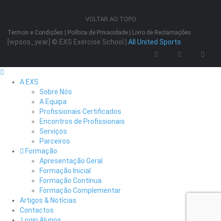
VOLTAR AO TOPO
Termos e Condições
|
Política de Privacidade
|
Livro de Reclamações
[wpsos_year]
© EXS Exercise School |
All United Sports
A EXS
Sobre Nós
A Equipa
Profissionais Certificados
Encontros de Profissionais
Serviços
Parceiros
Formação
Apresentação Geral
Formação Inicial
Formação Contínua
Formação Complementar
Artigos & Notícias
Contactos
Login Alunos