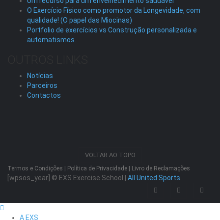
Um recurso para um envelhecimento saudável
O Exercício Físico como promotor da Longevidade, com
qualidade! (O papel das Miocinas)
Portfolio de exercícios vs Construção personalizada e
automatismos.
OUTROS LINKS
Notícias
Parceiros
Contactos
VOLTAR AO TOPO
Termos e Condições
|
Política de Privacidade
|
Livro de Reclamações
[wpsos_year]
© EXS Exercise School |
All United Sports
A EXS