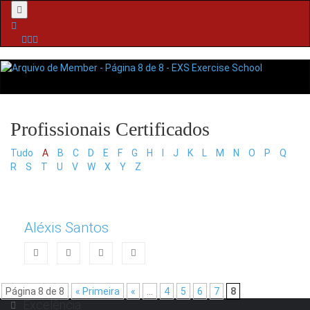
Menu
Tudo
A
B
C
D
E
F
G
H
I
J
K
L
M
N
O
P
Q
R
S
T
U
V
W
X
Y
Z
Aléxis Santos
Página 8 de 8
« Primeira
«
...
4
5
6
7
8
Excelência