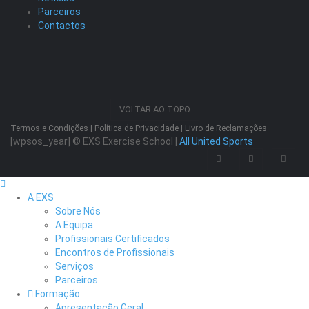
Parceiros
Contactos
VOLTAR AO TOPO
Termos e Condições
|
Política de Privacidade
|
Livro de Reclamações
[wpsos_year]
© EXS Exercise School |
All United Sports
A EXS
Sobre Nós
A Equipa
Profissionais Certificados
Encontros de Profissionais
Serviços
Parceiros
Formação
Apresentação Geral