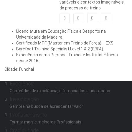
variáveis e contextos imagináveis
do processo de treino.
Licenciatura em Educação Física e Desporto na
Universidade da Madeira
Certificado MTF (Master em Treino de Força) – EXS
Barefoot Training Specialist Level 1 & 2 (EBFA)
Experiência como Personal Trainer e Instrutor Fitness
desde 2016.
Cidade: Funchal
Distrito-Madeira
Excelência
Conteúdos de excelência, diferenciados e adaptados
Investigação
Sempre na busca de acrescentar valor
Profissionalismo
Formar mais e melhores Profissionais
Credibilidade