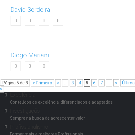
David Serdeira
Diogo Mariani
Página 5 de 8
« Primeira
«
...
3
4
5
6
7
...
»
Última
»
Excelência
Conteúdos de excelência, diferenciados e adaptados
Investigação
Sempre na busca de acrescentar valor
Profissionalismo
Formar mais e melhores Profissionais