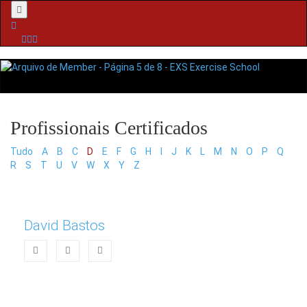
Menu
Tudo
A
B
C
D
E
F
G
H
I
J
K
L
M
N
O
P
Q
R
S
T
U
V
W
X
Y
Z
David Bastos