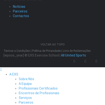
Notícias
Parceiros
Contactos
VOLTAR AO TOPO
Termos e Condições
|
Política de Privacidade
|
Livro de Reclamações
[wpsos_year]
© EXS Exercise School |
All United Sports
A EXS
Sobre Nós
A Equipa
Profissionais Certificados
Encontros de Profissionais
Serviços
Parceiros