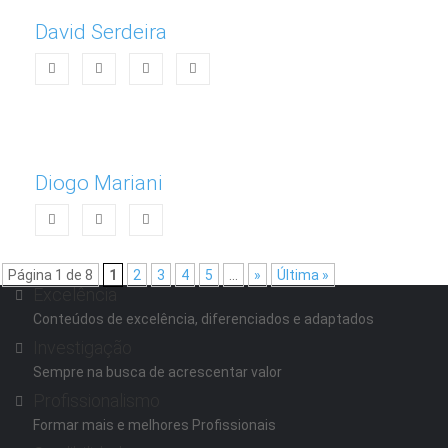
David Serdeira
Diogo Mariani
Página 1 de 8
1
2
3
4
5
...
»
Última »
Excelência
Conteúdos de excelência, diferenciados e adaptados
Investigação
Sempre na busca de acrescentar valor
Profissionalismo
Formar mais e melhores Profissionais