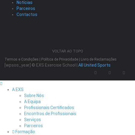
Notícias
Parceiros
Contactos
VOLTAR AO TOPO
Termos e Condições
|
Política de Privacidade
|
Livro de Reclamações
[wpsos_year]
© EXS Exercise School |
All United Sports
A EXS
Sobre Nós
A Equipa
Profissionais Certificados
Encontros de Profissionais
Serviços
Parceiros
Formação