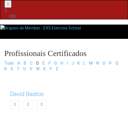
Menu
Tudo
A
B
C
D
E
F
G
H
I
J
K
L
M
N
O
P
Q
R
S
T
U
V
W
X
Y
Z
David Bastos