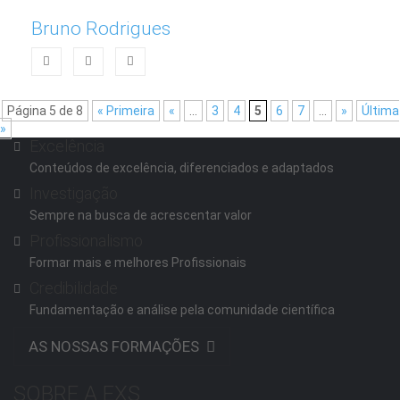
Bruno Rodrigues
Página 5 de 8
« Primeira
«
...
3
4
5
6
7
...
»
Última
»
Excelência
Conteúdos de excelência, diferenciados e adaptados
Investigação
Sempre na busca de acrescentar valor
Profissionalismo
Formar mais e melhores Profissionais
Credibilidade
Fundamentação e análise pela comunidade científica
AS NOSSAS FORMAÇÕES
SOBRE A EXS