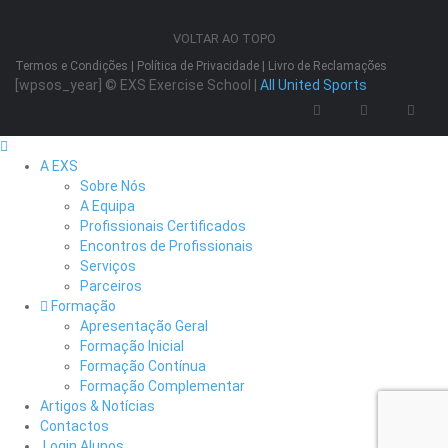
VOLTAR AO TOPO
Termos e Condições
|
Política de Privacidade
|
Livro de Reclamações
[wpsos_year]
© EXS Exercise School |
All United Sports
A EXS
Sobre Nós
A Equipa
Profissionais Certificados
Encontros de Profissionais
Serviços
Parceiros
Formação
Apresentação Geral
Formação Inicial
Formação Contínua
Formação Complementar
Artigos & Notícias
Contactos
Login Alunos