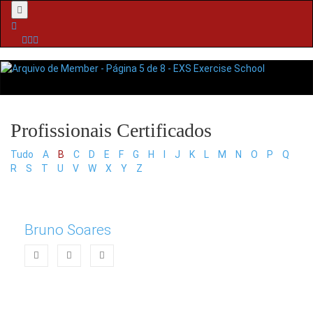
Menu
Tudo
A
B
C
D
E
F
G
H
I
J
K
L
M
N
O
P
Q
R
S
T
U
V
W
X
Y
Z
Bruno Soares