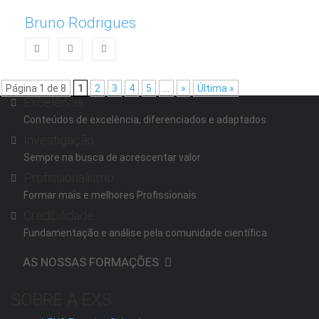
Bruno Rodrigues
Página 1 de 8
1
2
3
4
5
...
»
Última »
Excelência
Conteúdos de excelência, diferenciados e adaptados
Investigação
Sempre na busca de acrescentar valor
Profissionalismo
Formar mais e melhores Profissionais
Credibilidade
Fundamentação e análise pela comunidade científica
AS NOSSAS FORMAÇÕES
SOBRE A EXS