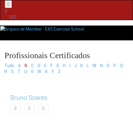
Menu
Tudo
A
B
C
D
E
F
G
H
I
J
K
L
M
N
O
P
Q
R
S
T
U
V
W
X
Y
Z
Bruno Soares