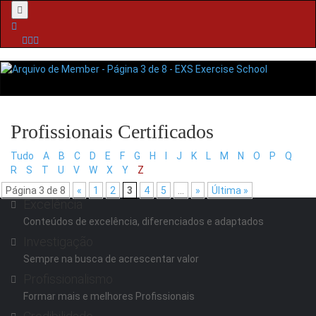
Menu
Tudo
A
B
C
D
E
F
G
H
I
J
K
L
M
N
O
P
Q
R
S
T
U
V
W
X
Y
Z
Página 3 de 8
«
1
2
3
4
5
...
»
Última »
Excelência
Conteúdos de excelência, diferenciados e adaptados
Investigação
Sempre na busca de acrescentar valor
Profissionalismo
Formar mais e melhores Profissionais