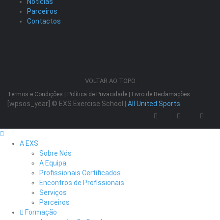
Notícias
Parceiros
Contactos
VOLTAR AO TOPO
Termos e Condições
|
Política de Privacidade
|
Livro de Reclamações
[wpsos_year]
© EXS Exercise School |
All United Sports
A EXS
Sobre Nós
A Equipa
Profissionais Certificados
Encontros de Profissionais
Serviços
Parceiros
Formação