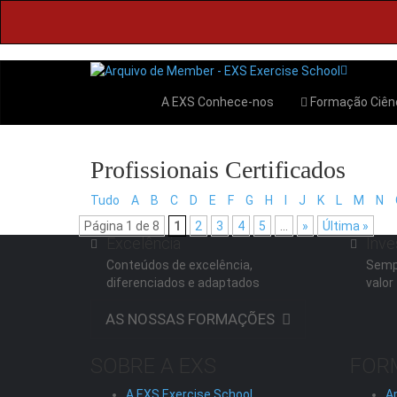
A EXS
Conhece-nos
Formação
Ciên
Tudo
A
B
C
D
E
F
G
H
I
J
K
L
M
N
Página 1 de 8
1
2
3
4
5
...
»
Última »
Excelência
Inve
Conteúdos de excelência,
Semp
diferenciados e adaptados
valor
AS NOSSAS FORMAÇÕES
SOBRE A EXS
FOR
A EXS Exercise School
A