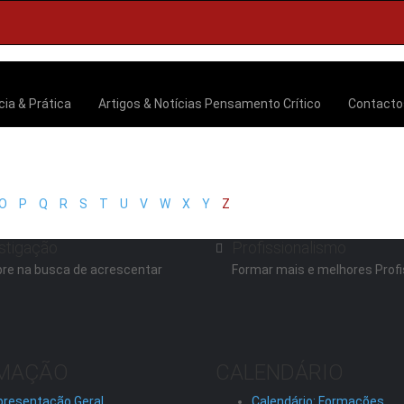
cia & Prática
Artigos & Notícias
Pensamento Crítico
Contact
O
P
Q
R
S
T
U
V
W
X
Y
Z
stigação
Profissionalismo
re na busca de acrescentar
Formar mais e melhores Profi
MAÇÃO
CALENDÁRIO
presentação Geral
Calendário: Formações