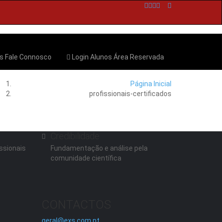
os
Fale Connosco
Login Alunos
Área Reservada
Página Inicial
profissionais-certificados
Credibilidade
ssionais
Fundamentação e análise pela
comunidade científica
CONTACTOS
geral@exs.com.pt