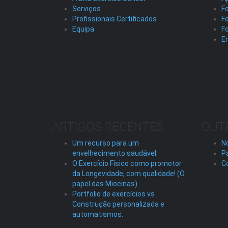
Serviços
Fo
Profissionais Certificados
F
Equipa
F
En
ARTIGOS RECENTES
OUT
Um recurso para um
No
envelhecimento saudável
P
O Exercício Físico como promotor
C
da Longevidade, com qualidade! (O
papel das Miocinas)
Portfolio de exercícios vs
Construção personalizada e
automatismos.