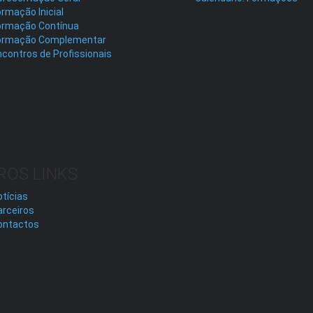
rmação Inicial
ormação Contínua
ormação Complementar
contros de Profissionais
ROS LINKS
tícias
arceiros
ontactos