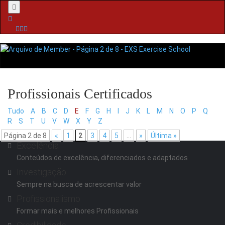
Menu
Tudo
A
B
C
D
E
F
G
H
I
J
K
L
M
N
O
P
Q
R
S
T
U
V
W
X
Y
Z
Página 2 de 8
«
1
2
3
4
5
...
»
Última »
Excelência
Conteúdos de excelência, diferenciados e adaptados
Investigação
Sempre na busca de acrescentar valor
Profissionalismo
Formar mais e melhores Profissionais