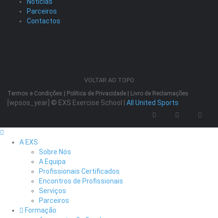
Notícias
Parceiros
Contactos
VOLTAR AO TOPO
Termos e Condições
|
Política de Privacidade
|
Livro de Reclamações
[wpsos_year]
© EXS Exercise School |
All United Sports
A EXS
Sobre Nós
A Equipa
Profissionais Certificados
Encontros de Profissionais
Serviços
Parceiros
Formação