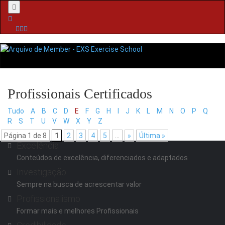
Menu
Tudo
A
B
C
D
E
F
G
H
I
J
K
L
M
N
O
P
Q
R
S
T
U
V
W
X
Y
Z
Página 1 de 8
1
2
3
4
5
...
»
Última »
Excelência
Conteúdos de excelência, diferenciados e adaptados
Investigação
Sempre na busca de acrescentar valor
Profissionalismo
Formar mais e melhores Profissionais