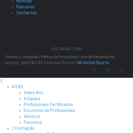
Notícias
Parceiros
Contactos
VOLTAR AO TOPO
Termos e Condições
|
Política de Privacidade
|
Livro de Reclamações
[wpsos_year]
© EXS Exercise School |
All United Sports
A EXS
Sobre Nós
A Equipa
Profissionais Certificados
Encontros de Profissionais
Serviços
Parceiros
Formação