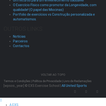
Um recurso para um envelhecimento saudável
O Exercício Físico como promotor da Longevidade, com
qualidade! (O papel das Miocinas)
Portfolio de exercícios vs Construção personalizada e
automatismos.
OUTROS LINKS
Notícias
Parceiros
Contactos
VOLTAR AO TOPO
Termos e Condições
|
Política de Privacidade
|
Livro de Reclamações
[wpsos_year]
© EXS Exercise School |
All United Sports
A EXS