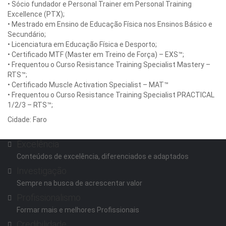
• Sócio fundador e Personal Trainer em Personal Training
Excellence (PTX);
• Mestrado em Ensino de Educação Física nos Ensinos Básico e
Secundário;
• Licenciatura em Educação Física e Desporto;
• Certificado MTF (Master em Treino de Força) – EXS™;
• Frequentou o Curso Resistance Training Specialist Mastery –
RTS™;
• Certificado Muscle Activation Specialist – MAT™
• Frequentou o Curso Resistance Training Specialist PRACTICAL
1/2/3 – RTS™;
Cidade: Faro
Distrito-Faro
Excelência
Conteúdos de excelência, diferenciados e adaptados
Investigação
Sempre na busca de acrescentar valor
Profissionalismo
Formar mais e melhores Profissionais
Credibilidade