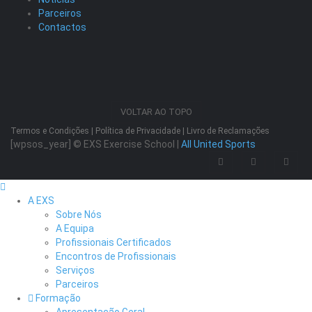
Parceiros
Contactos
VOLTAR AO TOPO
Termos e Condições
|
Política de Privacidade
|
Livro de Reclamações
[wpsos_year]
© EXS Exercise School |
All United Sports
A EXS
Sobre Nós
A Equipa
Profissionais Certificados
Encontros de Profissionais
Serviços
Parceiros
Formação