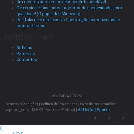
Um recurso para um envelhecimento saudável
O Exercício Físico como promotor da Longevidade, com
qualidade! (O papel das Miocinas)
Portfolio de exercícios vs Construção personalizada e
automatismos.
OUTROS LINKS
Notícias
Parceiros
Contactos
VOLTAR AO TOPO
Termos e Condições
|
Política de Privacidade
|
Livro de Reclamações
[wpsos_year]
© EXS Exercise School |
All United Sports