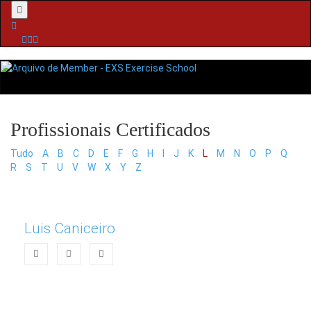
Menu
Tudo
A
B
C
D
E
F
G
H
I
J
K
L
M
N
O
P
Q
R
S
T
U
V
W
X
Y
Z
Luis Caniceiro