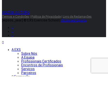
VOLTAR AO TOPO
Termos e Condições
|
Política de Privacidade
|
Livro de Reclamações
[wpsos_year]
© EXS Exercise School |
All United Sports
A EXS
Sobre Nós
A Equipa
Profissionais Certificados
Encontros de Profissionais
Serviços
Parceiros
Formação
Apresentação Geral
Formação Inicial
Formação Contínua
Formação Complementar
Artigos & Notícias
Contactos
Login Alunos