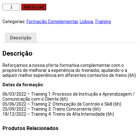
Quantidade
Add to cart
de
Pack
Training
Categorias:
Formação Complementar
,
Lisboa
,
Training
Lisboa
Descrição
Descrição
Reforçamos a nossa oferta formativa complementar com o
propósito de melhorar a experiência do treinador, ajudando-o a
adquirir melhor experiência em diferentes contextos de treino (6h)
Datas da formação:
06/03/2022 – Training 1: Processo de Instrução e Aprendizagem /
Comunicação com o Cliente (6h)
05/06/2022 – Training 2: Otimização de Controlo e Skill (6h)
25/09/2022 – Training 3: Treino Concorrente (6h)
18/12/2022 – Training 4: Treino de Alta Intensidade (6h)
Produtos Relacionados