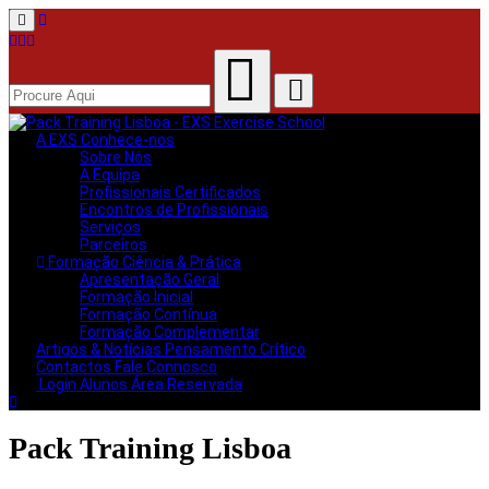
Menu
A EXS
Conhece-nos
Sobre Nós
A Equipa
Profissionais Certificados
Encontros de Profissionais
Serviços
Parceiros
Formação
Ciência & Prática
Apresentação Geral
Formação Inicial
Formação Contínua
Formação Complementar
Artigos & Notícias
Pensamento Crítico
Contactos
Fale Connosco
Login Alunos
Área Reservada
Pack Training Lisboa