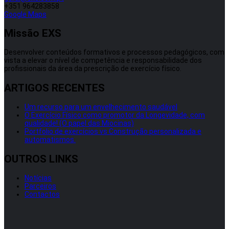
+351 964283858
Google Maps
Missão EXS
Desenvolver conteúdos formativos e processos pedagógicos, com
vista a elevar o nível de competência e responsabilidade dos
profissionais da área da prescrição de exercício físico.
ARTIGOS RECENTES
Um recurso para um envelhecimento saudável
O Exercício Físico como promotor da Longevidade, com
qualidade! (O papel das Miocinas)
Portfolio de exercícios vs Construção personalizada e
automatismos.
OUTROS LINKS
Notícias
Parceiros
Contactos