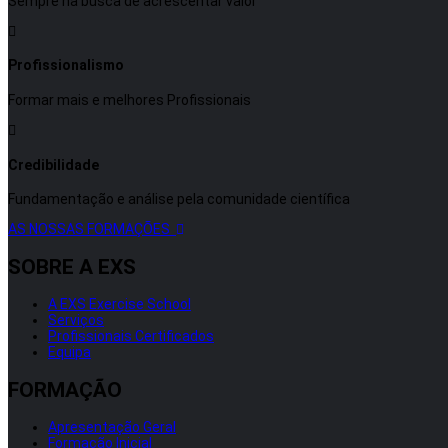
Sempre na busca de acrescentar valor
Profissionalismo
Formar mais e melhores Profissionais
Credibilidade
Fundamentação e análise pela comunidade científica
AS NOSSAS FORMAÇÕES
SOBRE A EXS
A EXS Exercise School
Serviços
Profissionais Certificados
Equipa
FORMAÇÃO
Apresentação Geral
Formação Inicial