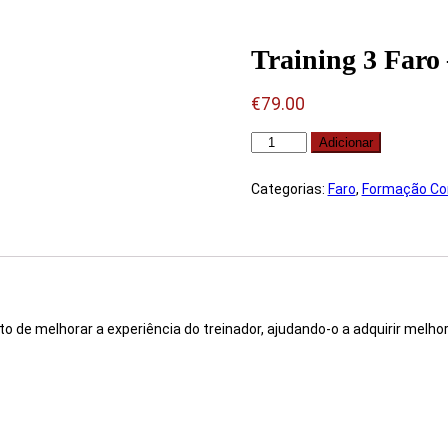
Training 3 Faro 
€
79.00
Quantidade
Adicionar
de
Training
3
Categorias:
Faro
,
Formação Co
Faro
-
Set/22
e melhorar a experiência do treinador, ajudando-o a adquirir melhor