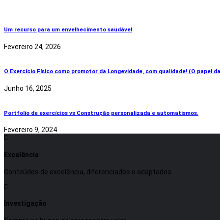
Um recurso para um envelhecimento saudável
Fevereiro 24, 2026
O Exercício Físico como promotor da Longevidade, com qualidade! (O papel da
Junho 16, 2025
Portfolio de exercícios vs Construção personalizada e automatismos.
Fevereiro 9, 2024
Excelência
Conteúdos de excelência, diferenciados e adaptados
Investigação