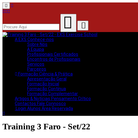
Menu
A EXS
Conhece-nos
Sobre Nós
A Equipa
Profissionais Certificados
Encontros de Profissionais
Serviços
Parceiros
Formação
Ciência & Prática
Apresentação Geral
Formação Inicial
Formação Contínua
Formação Complementar
Artigos & Notícias
Pensamento Crítico
Contactos
Fale Connosco
Login Alunos
Área Reservada
Training 3 Faro - Set/22