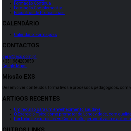
Formação Contínua
Formação Complementar
Encontros de Profissionais
CALENDÁRIO
Calendário: Formações
CONTACTOS
geral@exs.com.pt
+351 964283858
Google Maps
Missão EXS
Desenvolver conteúdos formativos e processos pedagógicos, com vista
ARTIGOS RECENTES
Um recurso para um envelhecimento saudável
O Exercício Físico como promotor da Longevidade, com qualida
Portfolio de exercícios vs Construção personalizada e autom
OUTROS LINKS