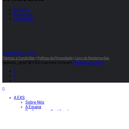
Notícias
Parceiros
Contactos
VOLTAR AO TOPO
Termos e Condições
|
Política de Privacidade
|
Livro de Reclamações
[wpsos_year]
© EXS Exercise School |
All United Sports
A EXS
Sobre Nós
A Equipa
Profissionais Certificados
Encontros de Profissionais
Serviços
Parceiros