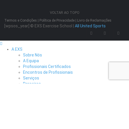
VOLTAR AO TOPO
Termos e Condições
|
Política de Privacidade
|
Livro de Reclamações
[wpsos_year]
© EXS Exercise School |
All United Sports
A EXS
Sobre Nós
A Equipa
Profissionais Certificados
Encontros de Profissionais
Serviços
Parceiros
Formação
Apresentação Geral
Formação Inicial
Formação Contínua
Formação Complementar
Artigos & Notícias
Contactos