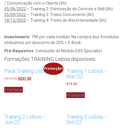
/ Comunicação com o Cliente (6h)
05/06/2022
– Training 2: Otimização de Controlo e Skill (6h)
25/09/2022
– Training 3: Treino Concorrente (6h)
18/12/2022
– Training 4: Treino de Alta Intensidade (6h)
Investimento:
79€ por cada módulo. Na compra dos 4 módulos
atribuímos um desconto de 25% + E-Book.
Pré-Requisitos:
Conclusão do Módulo EXS Specialist.
Formações TRAINING Lisboa disponíveis:
Promoção!
Pack Training Lisboa
Training 1 Lisboa –
Mar/22
€
316.00
€
237.00
€
79.00
+
Comprar
+
Comprar
Training 2 Lisboa –
Training 3 Lisboa –
Jun/22
Set/22