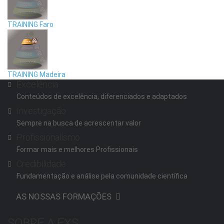
TRAINING Faro
TRAINING Madeira
Excelência
Conteúdos de excelência, diferenciados e adaptados
Investigação
Sempre na busca de acrescentar valor
Profissionalismo
Formar mais e melhores Profissionais
Credibilidade
Fundamentação e análise pela comunidade científica
AS NOSSAS FORMAÇÕES
SOBRE A EXS