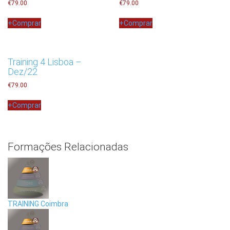
€
79.00
€
79.00
+
Comprar
+
Comprar
Training 4 Lisboa –
Dez/22
€
79.00
+
Comprar
Formações Relacionadas
TRAINING Coimbra