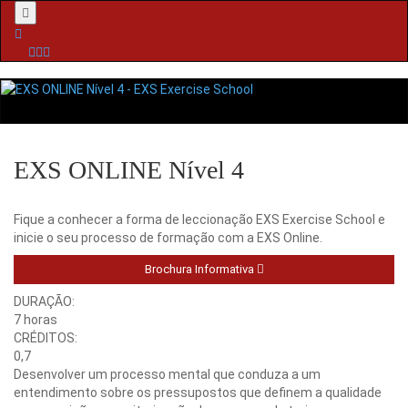
Menu
EXS ONLINE Nível 4
Fique a conhecer a forma de leccionação EXS Exercise School e
inicie o seu processo de formação com a EXS Online.
Brochura Informativa
DURAÇÃO:
7 horas
CRÉDITOS:
0,7
Desenvolver um processo mental que conduza a um
entendimento sobre os pressupostos que definem a qualidade