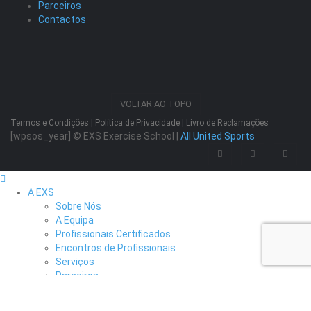
Parceiros
Contactos
VOLTAR AO TOPO
Termos e Condições
|
Política de Privacidade
|
Livro de Reclamações
[wpsos_year]
© EXS Exercise School |
All United Sports
A EXS
Sobre Nós
A Equipa
Profissionais Certificados
Encontros de Profissionais
Serviços
Parceiros
Formação
Apresentação Geral