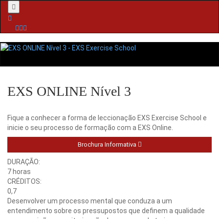
Menu
EXS ONLINE Nível 3
Fique a conhecer a forma de leccionação EXS Exercise School e
inicie o seu processo de formação com a EXS Online.
Brochura Informativa
DURAÇÃO:
7 horas
CRÉDITOS:
0,7
Desenvolver um processo mental que conduza a um
entendimento sobre os pressupostos que definem a qualidade