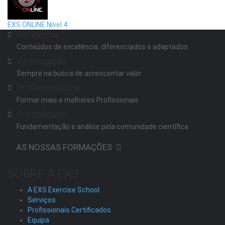
EXS ONLINE Nível 4
Excelência
Conteúdos de excelência, diferenciados e adaptados
Investigação
Sempre na busca de acrescentar valor
Profissionalismo
Formar mais e melhores Profissionais
Credibilidade
Fundamentação e análise pela comunidade científica
AS NOSSAS FORMAÇÕES
SOBRE A EXS
A EXS Exercise School
Serviços
Profissionais Certificados
Equipa