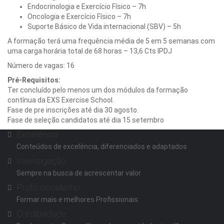
Endocrinologia e Exercício Físico – 7h
Oncologia e Exercício Físico – 7h
Suporte Básico de Vida internacional (SBV) – 5h
A formação terá uma frequência média de 5 em 5 semanas com
uma carga horária total de 68 horas – 13,6 Cts IPDJ
Número de vagas: 16
Pré-Requisitos:
Ter concluído pelo menos um dos módulos da formação
contínua da EXS Exercise School.
Fase de pre inscrições até dia 30 agosto.
Fase de seleção candidatos até dia 15 setembro
Excelência
Conteúdos de excelência, diferenciados e adaptados
Investigação
Sempre na busca de acrescentar valor
Profissionalismo
Formar mais e melhores Profissionais
Credibilidade