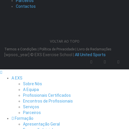
Parceiros
Contactos
VOLTAR AO TOPO
Termos e Condições
|
Política de Privacidade
|
Livro de Reclamações
[wpsos_year]
© EXS Exercise School |
All United Sports
A EXS
Sobre Nós
A Equipa
Profissionais Certificados
Encontros de Profissionais
Serviços
Parceiros
Formação
Apresentação Geral