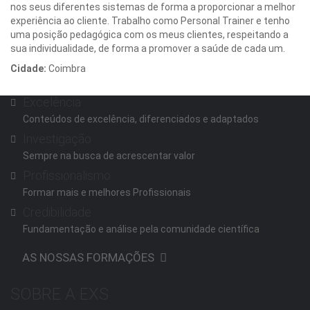
nos seus diferentes sistemas de forma a proporcionar a melhor
experiência ao cliente. Trabalho como Personal Trainer e tenho
uma posição pedagógica com os meus clientes, respeitando a
sua individualidade, de forma a promover a saúde de cada um.
Cidade:
Coimbra
Distrito-Coimbra
Excelência
Conteúdos de excelência, diferenciados e adaptados
Investigação
Sempre na busca de acrescentar valor
Profissionalismo
Formar mais e melhores Profissionais
Credibilidade
Fundamentação e análise pela comunidade científica
AS NOSSAS FORMAÇÕES
SOBRE A EXS