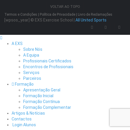
VOLTAR AO TOPO
Termos e Condições
|
Política de Privacidade
|
Livro de Reclamações
[wpsos_year]
© EXS Exercise School |
All United Sports
A EXS
Sobre Nós
A Equipa
Profissionais Certificados
Encontros de Profissionais
Serviços
Parceiros
Formação
Apresentação Geral
Formação Inicial
Formação Contínua
Formação Complementar
Artigos & Notícias
Contactos
Login Alunos