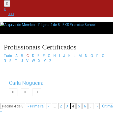
Menu
Tudo
A
B
C
D
E
F
G
H
I
J
K
L
M
N
O
P
Q
R
S
T
U
V
W
X
Y
Z
Carla Nogueira
Página 4 de 8
« Primeira
«
...
2
3
4
5
6
...
»
Última
»