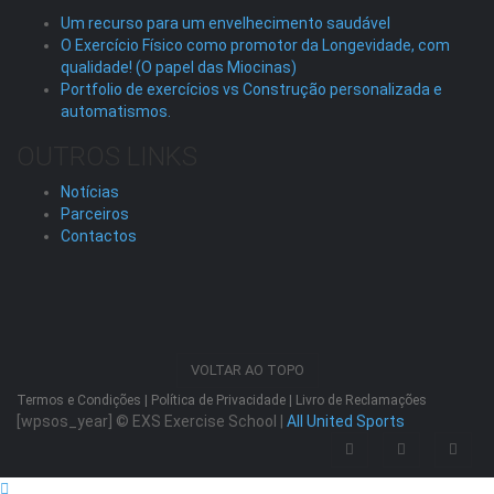
Um recurso para um envelhecimento saudável
O Exercício Físico como promotor da Longevidade, com
qualidade! (O papel das Miocinas)
Portfolio de exercícios vs Construção personalizada e
automatismos.
OUTROS LINKS
Notícias
Parceiros
Contactos
VOLTAR AO TOPO
Termos e Condições
|
Política de Privacidade
|
Livro de Reclamações
[wpsos_year]
© EXS Exercise School |
All United Sports