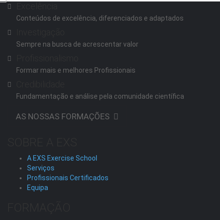
Excelência
Conteúdos de excelência, diferenciados e adaptados
Investigação
Sempre na busca de acrescentar valor
Profissionalismo
Formar mais e melhores Profissionais
Credibilidade
Fundamentação e análise pela comunidade científica
AS NOSSAS FORMAÇÕES
SOBRE A EXS
A EXS Exercise School
Serviços
Profissionais Certificados
Equipa
FORMAÇÃO