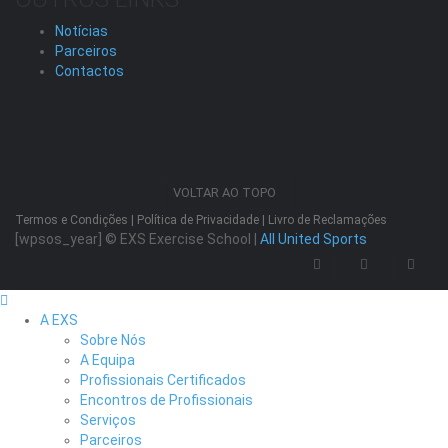
Notícias
Parceiros
Contactos
VOLTAR AO TOPO
Termos e Condições
|
Política de Privacidade
|
Livro de Reclamações
[wpsos_year]
© EXS Exercise School |
All United Sports
A EXS
Sobre Nós
A Equipa
Profissionais Certificados
Encontros de Profissionais
Serviços
Parceiros