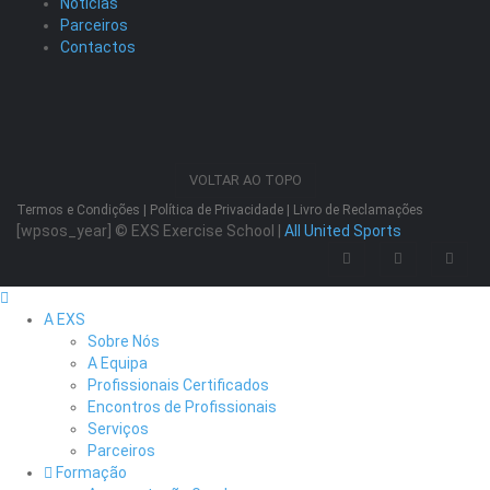
Notícias
Parceiros
Contactos
VOLTAR AO TOPO
Termos e Condições
|
Política de Privacidade
|
Livro de Reclamações
[wpsos_year]
© EXS Exercise School |
All United Sports
A EXS
Sobre Nós
A Equipa
Profissionais Certificados
Encontros de Profissionais
Serviços
Parceiros
Formação