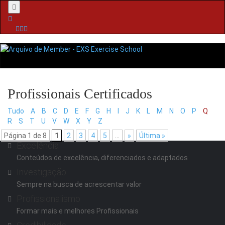
Menu
Tudo
A
B
C
D
E
F
G
H
I
J
K
L
M
N
O
P
Q
R
S
T
U
V
W
X
Y
Z
Página 1 de 8
1
2
3
4
5
...
»
Última »
Excelência
Conteúdos de excelência, diferenciados e adaptados
Investigação
Sempre na busca de acrescentar valor
Profissionalismo
Formar mais e melhores Profissionais