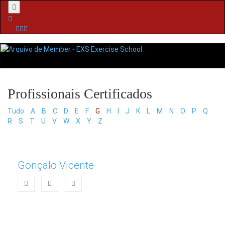
Menu
Tudo
A
B
C
D
E
F
G
H
I
J
K
L
M
N
O
P
Q
R
S
T
U
V
W
X
Y
Z
Gonçalo Vicente