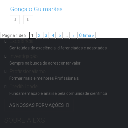
Gonçalo Guimarães
Página 1 de 8
1
2
3
4
5
...
»
Última »
Excelência
Conteúdos de excelência, diferenciados e adaptados
Investigação
Sempre na busca de acrescentar valor
Profissionalismo
Formar mais e melhores Profissionais
Credibilidade
Fundamentação e análise pela comunidade científica
AS NOSSAS FORMAÇÕES
SOBRE A EXS