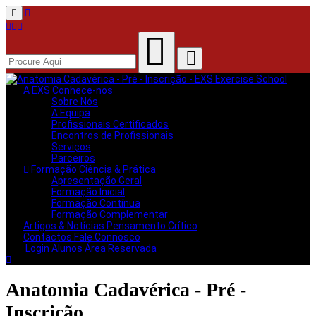
Menu
A EXS
Conhece-nos
Sobre Nós
A Equipa
Profissionais Certificados
Encontros de Profissionais
Serviços
Parceiros
Formação
Ciência & Prática
Apresentação Geral
Formação Inicial
Formação Contínua
Formação Complementar
Artigos & Notícias
Pensamento Crítico
Contactos
Fale Connosco
Login Alunos
Área Reservada
Anatomia Cadavérica - Pré -
Inscrição