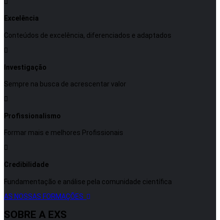
Excelência
Conteúdos de excelência, diferenciados e adaptados
Investigação
Sempre na busca de acrescentar valor
Profissionalismo
Formar mais e melhores Profissionais
Credibilidade
Fundamentação e análise pela comunidade científica
AS NOSSAS FORMAÇÕES
SOBRE A EXS