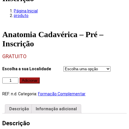
Página Inicial
produto
Anatomia Cadavérica – Pré –
Inscrição
GRATUITO
Escolha a sua Localidade
Quantidade
Adicionar
de
Anatomia
Cadavérica
REF:
n.d.
Categoria:
Formação Complementar
-
Pré
-
Descrição
Informação adicional
Inscrição
Descrição