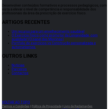
Desenvolver conteúdos formativos e processos pedagógicos, com
vista a elevar o nível de competência e responsabilidade dos
profissionais da área da prescrição de exercício físico.
ARTIGOS RECENTES
Um recurso para um envelhecimento saudável
O Exercício Físico como promotor da Longevidade, com
qualidade! (O papel das Miocinas)
Portfolio de exercícios vs Construção personalizada e
automatismos.
OUTROS LINKS
Notícias
Parceiros
Contactos
VOLTAR AO TOPO
Termos e Condições
|
Política de Privacidade
|
Livro de Reclamações