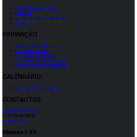
A EXS Exercise School
Serviços
Profissionais Certificados
Equipa
FORMAÇÃO
Apresentação Geral
Formação Inicial
Formação Contínua
Formação Complementar
Encontros de Profissionais
CALENDÁRIO
Calendário: Formações
CONTACTOS
geral@exs.com.pt
+351 964283858
Google Maps
Missão EXS