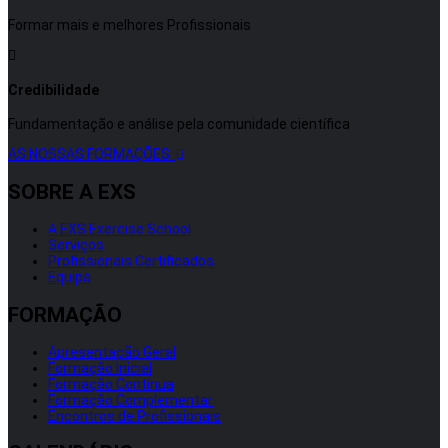
Formar mais e melhores Profissionais
Credibilidade
Fundamentação e análise pela comunidade científica
AS NOSSAS FORMAÇÕES
SOBRE A EXS
A EXS Exercise School
Serviços
Profissionais Certificados
Equipa
FORMAÇÃO
Apresentação Geral
Formação Inicial
Formação Contínua
Formação Complementar
Encontros de Profissionais