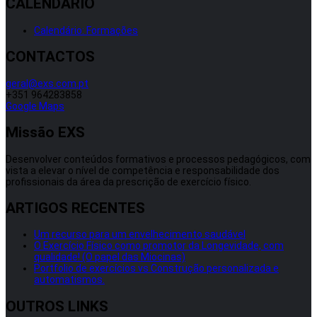
CALENDÁRIO
Calendário: Formações
CONTACTOS
geral@exs.com.pt
+351 964283858
Google Maps
Missão EXS
Desenvolver conteúdos formativos e processos pedagógicos, com
vista a elevar o nível de competência e responsabilidade dos
profissionais da área da prescrição de exercício físico.
ARTIGOS RECENTES
Um recurso para um envelhecimento saudável
O Exercício Físico como promotor da Longevidade, com
qualidade! (O papel das Miocinas)
Portfolio de exercícios vs Construção personalizada e
automatismos.
OUTROS LINKS