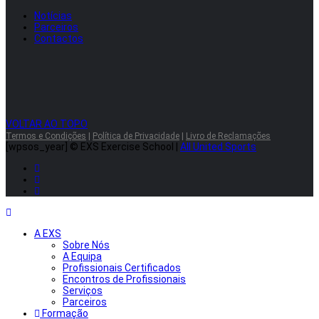
Notícias
Parceiros
Contactos
VOLTAR AO TOPO
Termos e Condições
|
Política de Privacidade
|
Livro de Reclamações
[wpsos_year]
© EXS Exercise School |
All United Sports
A EXS
Sobre Nós
A Equipa
Profissionais Certificados
Encontros de Profissionais
Serviços
Parceiros
Formação