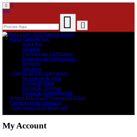
Menu
A EXS
Conhece-nos
Sobre Nós
A Equipa
Profissionais Certificados
Encontros de Profissionais
Serviços
Parceiros
Formação
Ciência & Prática
Apresentação Geral
Formação Inicial
Formação Contínua
Formação Complementar
Artigos & Notícias
Pensamento Crítico
Contactos
Fale Connosco
Login Alunos
Área Reservada
My Account