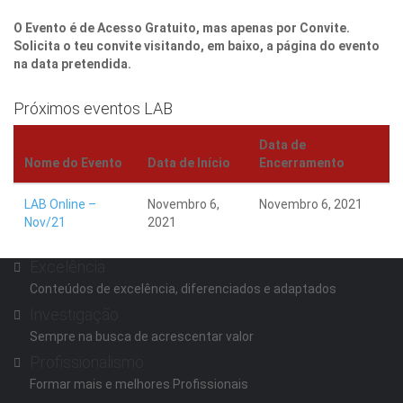
O Evento é de Acesso Gratuito, mas apenas por Convite.
Solicita o teu convite visitando, em baixo, a página do evento
na data pretendida.
Próximos eventos LAB
Data de
Nome do Evento
Data de Início
Encerramento
LAB Online –
Novembro 6,
Novembro 6, 2021
Nov/21
2021
Excelência
Conteúdos de excelência, diferenciados e adaptados
Investigação
Sempre na busca de acrescentar valor
Profissionalismo
Formar mais e melhores Profissionais