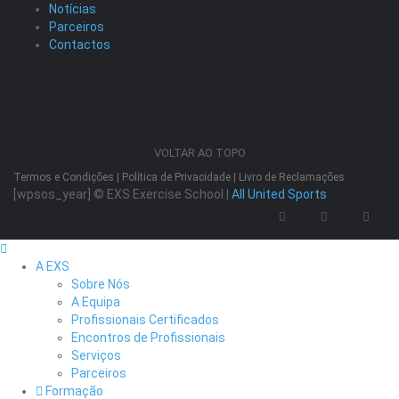
Notícias
Parceiros
Contactos
VOLTAR AO TOPO
Termos e Condições
|
Política de Privacidade
|
Livro de Reclamações
[wpsos_year]
© EXS Exercise School |
All United Sports
A EXS
Sobre Nós
A Equipa
Profissionais Certificados
Encontros de Profissionais
Serviços
Parceiros
Formação