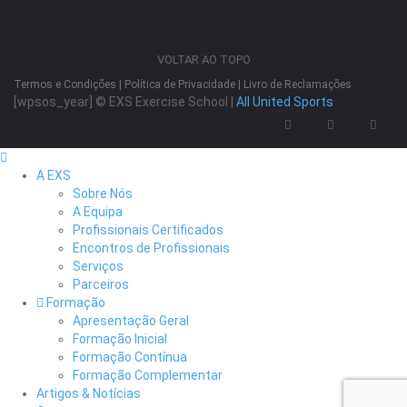
VOLTAR AO TOPO
Termos e Condições
|
Política de Privacidade
|
Livro de Reclamações
[wpsos_year]
© EXS Exercise School |
All United Sports
A EXS
Sobre Nós
A Equipa
Profissionais Certificados
Encontros de Profissionais
Serviços
Parceiros
Formação
Apresentação Geral
Formação Inicial
Formação Contínua
Formação Complementar
Artigos & Notícias