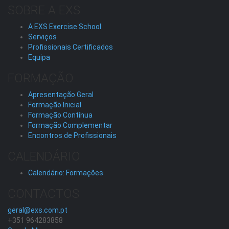
SOBRE A EXS
A EXS Exercise School
Serviços
Profissionais Certificados
Equipa
FORMAÇÃO
Apresentação Geral
Formação Inicial
Formação Contínua
Formação Complementar
Encontros de Profissionais
CALENDÁRIO
Calendário: Formações
CONTACTOS
geral@exs.com.pt
+351 964283858