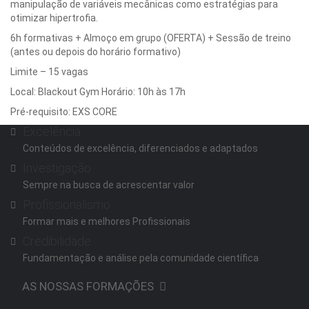
manipulação de variáveis mecânicas como estratégias para
otimizar hipertrofia.
6h formativas + Almoço em grupo (OFERTA) + Sessão de treino
(antes ou depois do horário formativo)
Limite – 15 vagas
Local: Blackout Gym Horário: 10h às 17h
Pré-requisito: EXS CORE
Excelência
Conteúdos de excelência, diferenciados e adaptados
Investigação
Sempre na busca de acrescentar valor
Profissionalismo
Formar mais e melhores Profissionais
Credibilidade
Fundamentação e análise pela comunidade científica
AS NOSSAS FORMAÇÕES